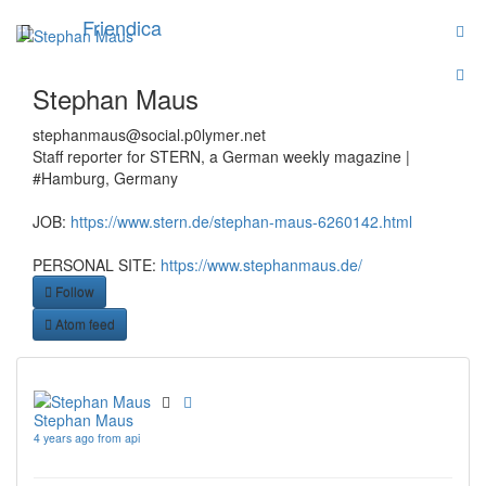
Skip
Friendica
Toggle
to
navigation
main
content
Stephan Maus
stephanmaus
@social
.p0lymer
.net
Staff reporter for STERN, a German weekly magazine |
#Hamburg, Germany
JOB:
https://www.stern.de/stephan-maus-6260142.html
PERSONAL SITE:
https://www.stephanmaus.de/
Follow
Atom feed
Stephan Maus
4 years ago from api