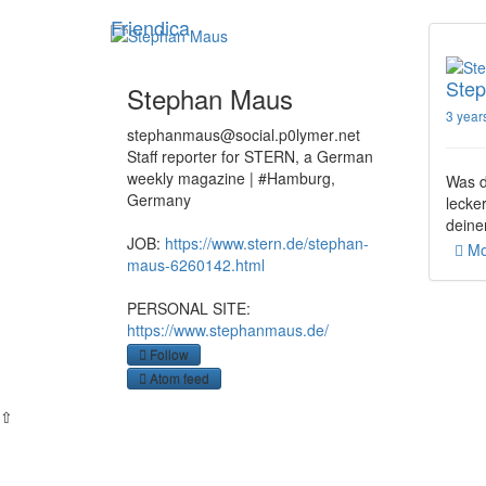
Skip
Friendica
to
main
content
Ste
Stephan Maus
3 year
stephanmaus
@social
.p0lymer
.net
Staff reporter for STERN, a German
weekly magazine | #Hamburg,
Was d
Germany
lecke
deine
JOB:
https://www.stern.de/stephan-
Mo
maus-6260142.html
PERSONAL SITE:
https://www.stephanmaus.de/
Follow
Atom feed
⇧