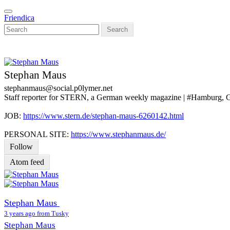
Skip
Toggle
to
Friendica
navigation
main
Search
content
Stephan Maus
stephanmaus
@social
.p0lymer
.net
Staff reporter for STERN, a German weekly magazine | #Hamburg,
JOB:
https://www.stern.de/stephan-maus-6260142.html
PERSONAL SITE:
https://www.stephanmaus.de/
Follow
Atom feed
Stephan Maus
3 years ago from Tusky
Stephan Maus