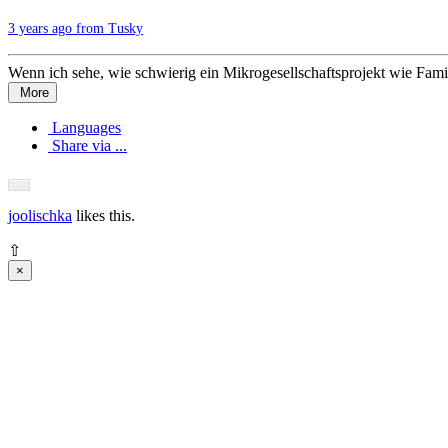
3 years ago from Tusky
Wenn ich sehe, wie schwierig ein Mikrogesellschaftsprojekt wie Famili
More
Languages
Share via ...
joolischka
likes this.
⇧
×