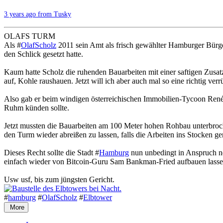
3 years ago from Tusky
OLAFS TURM
Als #
OlafScholz
2011 sein Amt als frisch gewählter Hamburger Bürger
den Schlick gesetzt hatte.
Kaum hatte Scholz die ruhenden Bauarbeiten mit einer saftigen Zusat
auf, Kohle raushauen. Jetzt will ich aber auch mal so eine richtig ver
Also gab er beim windigen österreichischen Immobilien-Tycoon Ren
Ruhm künden sollte.
Jetzt mussten die Bauarbeiten am 100 Meter hohen Rohbau unterbroche
den Turm wieder abreißen zu lassen, falls die Arbeiten ins Stocken ger
Dieses Recht sollte die Stadt #
Hamburg
nun unbedingt in Anspruch ne
einfach wieder von Bitcoin-Guru Sam Bankman-Fried aufbauen lasse
Usw usf, bis zum jüngsten Gericht.
#
hamburg
#
OlafScholz
#
Elbtower
More