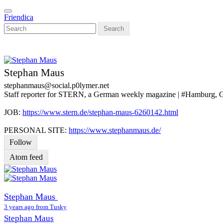
Skip
Toggle
to
Friendica
navigation
main
Search
content
Stephan Maus
stephanmaus
@social
.p0lymer
.net
Staff reporter for STERN, a German weekly magazine | #Hamburg,
JOB:
https://www.stern.de/stephan-maus-6260142.html
PERSONAL SITE:
https://www.stephanmaus.de/
Follow
Atom feed
Stephan Maus
3 years ago from Tusky
Stephan Maus