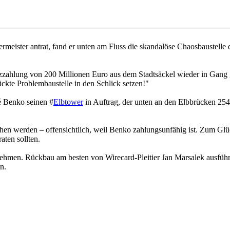
meister antrat, fand er unten am Fluss die skandalöse Chaosbaustelle 
zzahlung von 200 Millionen Euro aus dem Stadtsäckel wieder in Gang g
rückte Problembaustelle in den Schlick setzen!"
é Benko seinen #
Elbtower
in Auftrag, der unten an den Elbbrücken 254
n werden – offensichtlich, weil Benko zahlungsunfähig ist. Zum Glück
aten sollten.
hmen. Rückbau am besten von Wirecard-Pleitier Jan Marsalek ausführen
n.