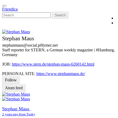
Skip
Toggle
to
Friendica
navigation
main
Search
content
Stephan Maus
stephanmaus
@social
.p0lymer
.net
Staff reporter for STERN, a German weekly magazine | #Hamburg,
Germany
JOB:
https://www.stern.de/stephan-maus-6260142.html
PERSONAL SITE:
https://www.stephanmaus.de/
Follow
Atom feed
Stephan Maus
2 years ago from Tusky