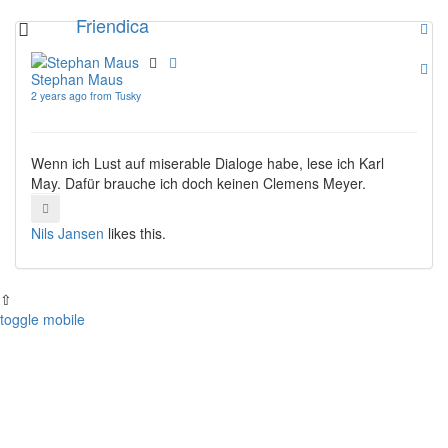
Skip
Friendica
Toggle
to
navigation
main
content
Stephan Maus
2 years ago from Tusky
Wenn ich Lust auf miserable Dialoge habe, lese ich Karl
May. Dafür brauche ich doch keinen Clemens Meyer.
Nils Jansen
likes this.
⇧
toggle mobile