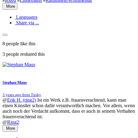
#
noafd
#
Lindemann
#
Rammstein-Kommentar
More
Languages
Share via ...
8 people
like this
3 people
reshared this
Stephan Maus
3 years ago from Tusky
@
Erik H. (ring2)
Ist ein Werk z.B. frauenverachtend, kann man
einen Künstler schon dafür verantwortlich machen. Vor allem, wenn
auch noch der Verdacht aufkommt, dass er auch in seinem Verhalten
frauenverachtend ist.
@
Ring2
More