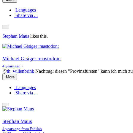
Languages
Share via ...
Stephan Maus
likes this.
Michael Gisiger :mastodon:
4 years ago
•
@
th_willenbrink
Nachtrag: diesen "Provinzfürsten" kann ich mich zu
More
Languages
Share via ...
Stephan Maus
4 years ago from Fedilab