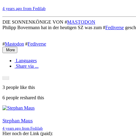
4 years ago from Fedilab
DIE SONNENKÖNIGE VON #
MASTODON
Philipp Bovermann hat in der heutigen SZ was zum #
Fediverse
gesch
#
Mastodon
#
Fediverse
More
Languages
Share via ...
3 people
like this
6 people
reshared this
Stephan Maus
4 years ago from Fedilab
Hier noch der Link (paid):