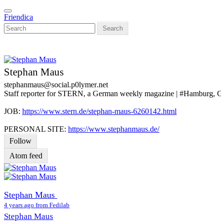
Skip
Toggle
to
Friendica
navigation
main
Search
content
Stephan Maus
stephanmaus
@social
.p0lymer
.net
Staff reporter for STERN, a German weekly magazine | #Hamburg,
JOB:
https://www.stern.de/stephan-maus-6260142.html
PERSONAL SITE:
https://www.stephanmaus.de/
Follow
Atom feed
Stephan Maus
4 years ago from Fedilab
Stephan Maus