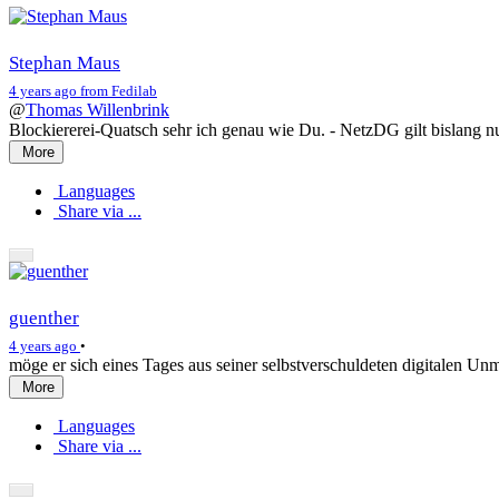
Stephan Maus
4 years ago from Fedilab
@
Thomas Willenbrink
Blockiererei-Quatsch sehr ich genau wie Du. - NetzDG gilt bislang n
More
Languages
Share via ...
guenther
4 years ago
•
möge er sich eines Tages aus seiner selbstverschuldeten digitalen Unm
More
Languages
Share via ...