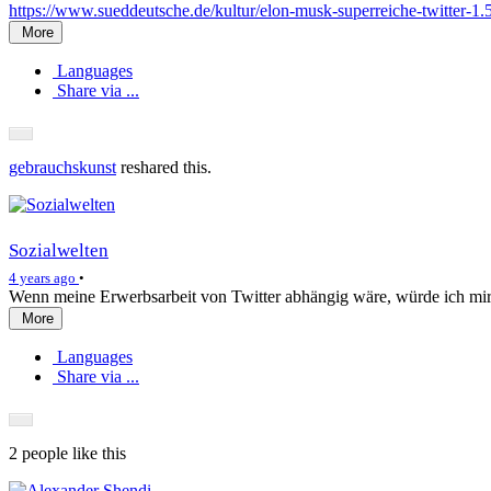
https://www.sueddeutsche.de/kultur/elon-musk-superreiche-twitter-1
More
Languages
Share via ...
gebrauchskunst
reshared this.
Sozialwelten
4 years ago
•
Wenn meine Erwerbsarbeit von Twitter abhängig wäre, würde ich mir
More
Languages
Share via ...
2 people
like this