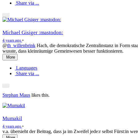
Share via ...
Michael Gisiger :mastodon:
4 years ago
•
@
th_willenbrink
Hach, die demokratische Zentralinstanz in Form staat
wusste, dass kleinräumige Gemeinwesen besser funktionieren.
More
Languages
Share via ...
Stephan Maus
likes this.
Mumakil
4 years ago
•
v.a. übersieht der Beitrag, dass ja im Zweifel jede:r selbst Fürst:in we
More