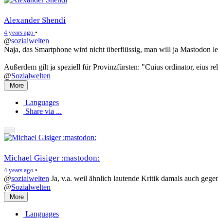
Alexander Shendi
4 years ago
•
@
sozialwelten
Naja, das Smartphone wird nicht überflüssig, man will ja Mastodon l
Außerdem gilt ja speziell für Provinzfürsten: "Cuius ordinator, eius rel
@
Sozialwelten
More
Languages
Share via ...
Michael Gisiger :mastodon:
4 years ago
•
@
sozialwelten
Ja, v.a. weil ähnlich lautende Kritik damals auch gege
@
Sozialwelten
More
Languages