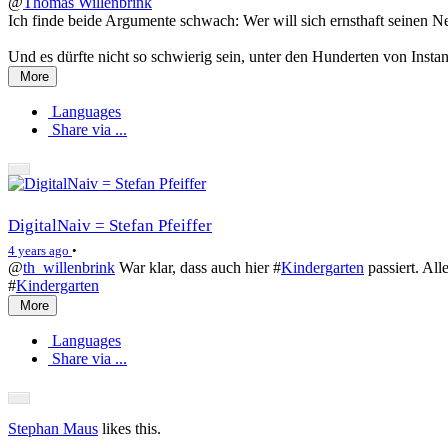
@
Thomas Willenbrink
Ich finde beide Argumente schwach: Wer will sich ernsthaft seinen N
Und es dürfte nicht so schwierig sein, unter den Hunderten von Insta
More
Languages
Share via ...
DigitalNaiv = Stefan Pfeiffer
4 years ago
•
@
th_willenbrink
War klar, dass auch hier #
Kindergarten
passiert. All
#
Kindergarten
More
Languages
Share via ...
Stephan Maus
likes this.