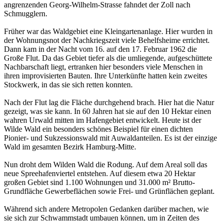
angrenzenden Georg-Wilhelm-Strasse fahndet der Zoll nach
Schmugglern.
Früher war das Waldgebiet eine Kleingartenanlage. Hier wurden in
der Wohnungsnot der Nachkriegszeit viele Behelfsheime errichtet.
Dann kam in der Nacht vom 16. auf den 17. Februar 1962 die
Große Flut. Da das Gebiet tiefer als die umliegende, aufgeschüttete
Nachbarschaft liegt, ertranken hier besonders viele Menschen in
ihren improvisierten Bauten. Ihre Unterkünfte hatten kein zweites
Stockwerk, in das sie sich retten konnten.
Nach der Flut lag die Fläche durchgehend brach. Hier hat die Natur
gezeigt, was sie kann. In 60 Jahren hat sie auf den 10 Hektar einen
wahren Urwald mitten im Hafengebiet entwickelt. Heute ist der
Wilde Wald ein besonders schönes Beispiel für einen dichten
Pionier- und Sukzessionswald mit Auwaldanteilen. Es ist der einzige
Wald im gesamten Bezirk Hamburg-Mitte.
Nun droht dem Wilden Wald die Rodung. Auf dem Areal soll das
neue Spreehafenviertel entstehen. Auf diesem etwa 20 Hektar
großen Gebiet sind 1.100 Wohnungen und 31.000 m² Brutto-
Grundfläche Gewerbeflächen sowie Frei- und Grünflächen geplant.
Während sich andere Metropolen Gedanken darüber machen, wie
sie sich zur Schwammstadt umbauen können, um in Zeiten des