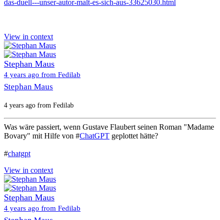
das-duell---unser-autor-malt-es-sich-aus-33625030.html
View in context
Stephan Maus
4 years ago from Fedilab
Stephan Maus
4 years ago from Fedilab
Was wäre passiert, wenn Gustave Flaubert seinen Roman "Madame
Bovary" mit Hilfe von #
ChatGPT
geplottet hätte?
#
chatgpt
View in context
Stephan Maus
4 years ago from Fedilab