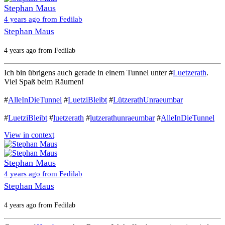
Stephan Maus
4 years ago from Fedilab
Stephan Maus
4 years ago from Fedilab
Ich bin übrigens auch gerade in einem Tunnel unter #
Luetzerath
.
Viel Spaß beim Räumen!
#
AlleInDieTunnel
#
LuetziBleibt
#
LützerathUnraeumbar
#
LuetziBleibt
#
luetzerath
#
lutzerathunraeumbar
#
AlleInDieTunnel
View in context
Stephan Maus
4 years ago from Fedilab
Stephan Maus
4 years ago from Fedilab