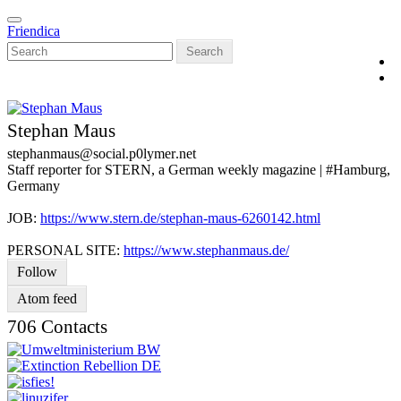
Skip
Toggle
to
Friendica
navigation
main
Search
content
Stephan Maus
stephanmaus
@social
.p0lymer
.net
Staff reporter for STERN, a German weekly magazine | #Hamburg,
Germany
JOB:
https://www.stern.de/stephan-maus-6260142.html
PERSONAL SITE:
https://www.stephanmaus.de/
Follow
Atom feed
706 Contacts
V
C