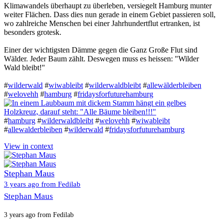
Klimawandels überhaupt zu überleben, versiegelt Hamburg munter
weiter Flächen. Dass dies nun gerade in einem Gebiet passieren soll,
wo zahlreiche Menschen bei einer Jahrhundertflut ertranken, ist
besonders grotesk.
Einer der wichtigsten Dämme gegen die Ganz Große Flut sind
Wälder. Jeder Baum zählt. Deswegen muss es heissen: "Wilder
Wald bleibt!"
#
wilderwald
#
wiwableibt
#
wilderwaldbleibt
#
allewälderbleiben
#
welovehh
#
hamburg
#
fridaysforfuturehamburg
#
hamburg
#
wilderwaldbleibt
#
welovehh
#
wiwableibt
#
allewalderbleiben
#
wilderwald
#
fridaysforfuturehamburg
View in context
Stephan Maus
3 years ago from Fedilab
Stephan Maus
3 years ago from Fedilab