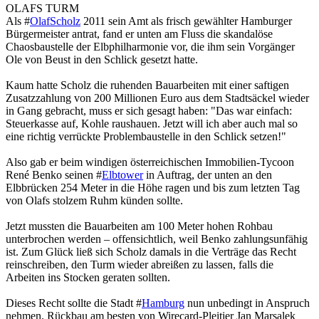
OLAFS TURM
Als #
OlafScholz
2011 sein Amt als frisch gewählter Hamburger
Bürgermeister antrat, fand er unten am Fluss die skandalöse
Chaosbaustelle der Elbphilharmonie vor, die ihm sein Vorgänger
Ole von Beust in den Schlick gesetzt hatte.
Kaum hatte Scholz die ruhenden Bauarbeiten mit einer saftigen
Zusatzzahlung von 200 Millionen Euro aus dem Stadtsäckel wieder
in Gang gebracht, muss er sich gesagt haben: "Das war einfach:
Steuerkasse auf, Kohle raushauen. Jetzt will ich aber auch mal so
eine richtig verrückte Problembaustelle in den Schlick setzen!"
Also gab er beim windigen österreichischen Immobilien-Tycoon
René Benko seinen #
Elbtower
in Auftrag, der unten an den
Elbbrücken 254 Meter in die Höhe ragen und bis zum letzten Tag
von Olafs stolzem Ruhm künden sollte.
Jetzt mussten die Bauarbeiten am 100 Meter hohen Rohbau
unterbrochen werden – offensichtlich, weil Benko zahlungsunfähig
ist. Zum Glück ließ sich Scholz damals in die Verträge das Recht
reinschreiben, den Turm wieder abreißen zu lassen, falls die
Arbeiten ins Stocken geraten sollten.
Dieses Recht sollte die Stadt #
Hamburg
nun unbedingt in Anspruch
nehmen. Rückbau am besten von Wirecard-Pleitier Jan Marsalek