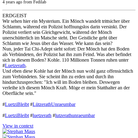
4 years ago from Fedilab
ERDGEIST
Wir sehen hier ein Mysterium. Ein Mönch wandelt trittsicher über
Schlamm, während ein Polizist hoffnungslos darin versinkt. Der
Polizist verliert sein Gleichgewicht, während der Mönch
unerschütterlich im Matsche steht. Der Geistliche geht über
Schlamm wie Jesus über das Wasser. Wie kann das sein?
Nun, jeder Tai Chi-Adept sieht sofort: Der Mönch hat den Boden
als Verbündeten, der Polizist hat ihn zum Feind. Was aber befindet
sich in diesem Boden? Kohle. 110 Millionen Tonnen ruhen unter
#
Luetzerath
.
Und eben diese Kohle hat der Mönch nun wohl ganz offensichtlich
zum Verbündeten. Sie scheint ihn zu erden und durch ihn
hindurchzusprechen: "Ich will im Boden bleiben. Deswegen
verleihe ich diesem Mönch Kraft. Möge er mein Statthalter an der
Oberfläche sein."
#
LuetziBleibt
#
LützerathUnraeumbar
#
LuetziBleibt
#
luetzerath
#
lutzerathunraeumbar
View in context